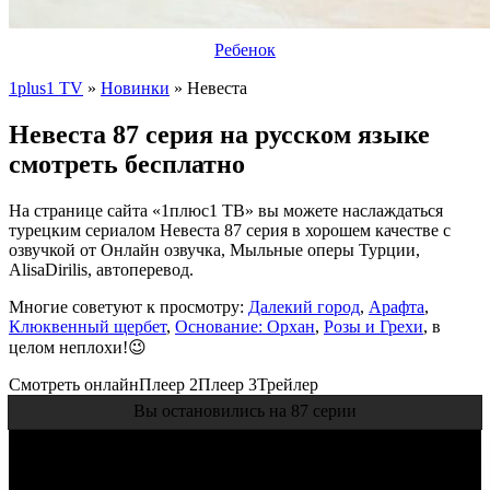
Ребенок
1plus1 TV
»
Новинки
» Невеста
Невеста 87 серия на русском языке
смотреть бесплатно
На странице сайта «1плюс1 ТВ» вы можете наслаждаться
турецким сериалом Невеста 87 серия в хорошем качестве с
озвучкой от Онлайн озвучка, Мыльные оперы Турции,
AlisaDirilis, автоперевод.
Многие советуют к просмотру:
Далекий город
,
Арафта
,
Клюквенный щербет
,
Основание: Орхан
,
Розы и Грехи
, в
целом неплохи!😉
Смотреть онлайн
Плеер 2
Плеер 3
Трейлер
Вы остановились на 87 серии