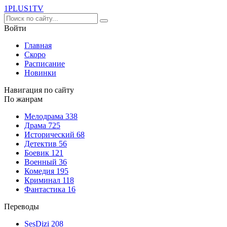
1PLUS1
TV
Войти
Главная
Скоро
Расписание
Новинки
Навигация по сайту
По жанрам
Мелодрама
338
Драма
725
Исторический
68
Детектив
56
Боевик
121
Военный
36
Комедия
195
Криминал
118
Фантастика
16
Переводы
SesDizi
208