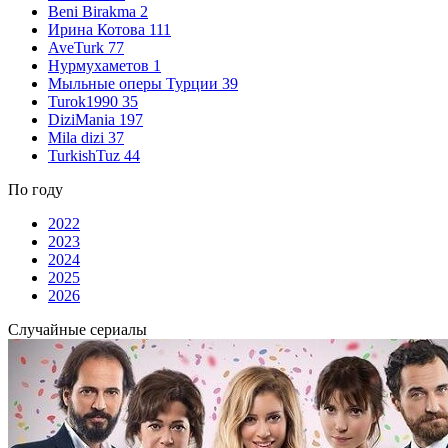
Beni Birakma
2
Ирина Котова
111
AveTurk
77
Нурмухаметов
1
Мыльные оперы Турции
39
Turok1990
35
DiziMania
197
Mila dizi
37
TurkishTuz
44
По году
2022
2023
2024
2025
2026
Случайные сериалы