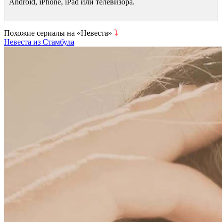
Android, iPhone, iPad или телевизора.
Похожие сериалы на «Невеста»
⤵
Невеста из Стамбула