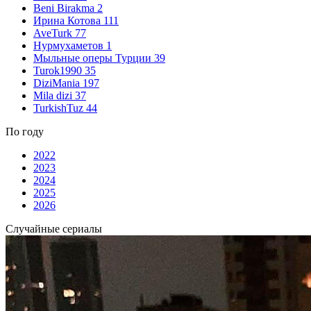
Beni Birakma
2
Ирина Котова
111
AveTurk
77
Нурмухаметов
1
Мыльные оперы Турции
39
Turok1990
35
DiziMania
197
Mila dizi
37
TurkishTuz
44
По году
2022
2023
2024
2025
2026
Случайные сериалы