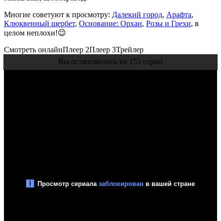
Многие советуют к просмотру:
Далекий город
,
Арафта
,
Клюквенный щербет
,
Основание: Орхан
,
Розы и Грехи
, в
целом неплохи!😉
Смотреть онлайн
Плеер 2
Плеер 3
Трейлер
Вы остановились на 155 серии