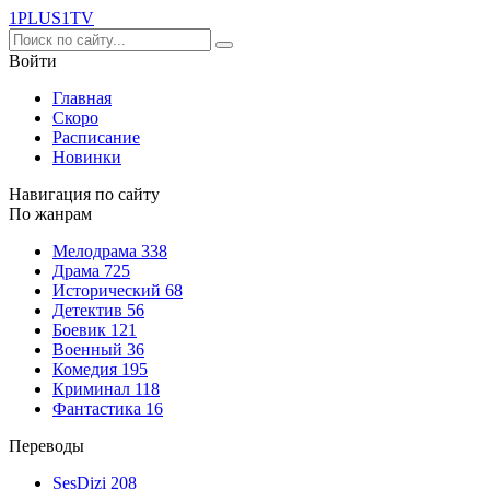
1PLUS1
TV
Войти
Главная
Скоро
Расписание
Новинки
Навигация по сайту
По жанрам
Мелодрама
338
Драма
725
Исторический
68
Детектив
56
Боевик
121
Военный
36
Комедия
195
Криминал
118
Фантастика
16
Переводы
SesDizi
208