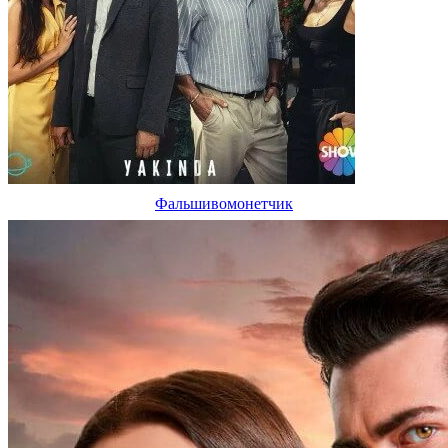
Фальшивомонетчик