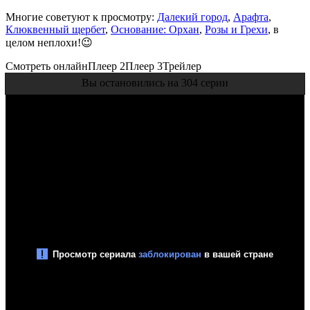
Многие советуют к просмотру:
Далекий город
,
Арафта
,
Клюквенный щербет
,
Основание: Орхан
,
Розы и Грехи
, в
целом неплохи!😉
Смотреть онлайн
Плеер 2
Плеер 3
Трейлер
Вы остановились на 304 серии