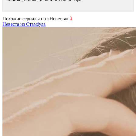
Похожие сериалы на «Невеста»
⤵
Невеста из Стамбула