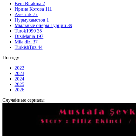
Beni Birakma
2
Ирина Котова
111
AveTurk
77
Нурмухаметов
1
Мыльные оперы Турции
39
Turok1990
35
DiziMania
197
Mila dizi
37
TurkishTuz
44
По году
2022
2023
2024
2025
2026
Случайные сериалы