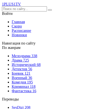
1PLUS1
TV
Войти
Главная
Скоро
Расписание
Новинки
Навигация по сайту
По жанрам
Мелодрама
338
Драма
725
Исторический
68
Детектив
56
Боевик
121
Военный
36
Комедия
195
Криминал
118
Фантастика
16
Переводы
SesDizi
208