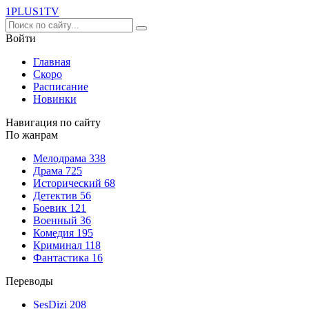
1PLUS1
TV
Войти
Главная
Скоро
Расписание
Новинки
Навигация по сайту
По жанрам
Мелодрама
338
Драма
725
Исторический
68
Детектив
56
Боевик
121
Военный
36
Комедия
195
Криминал
118
Фантастика
16
Переводы
SesDizi
208