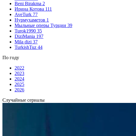
Beni Birakma
2
Ирина Котова
111
AveTurk
77
Нурмухаметов
1
Мыльные оперы Турции
39
Turok1990
35
DiziMania
197
Mila dizi
37
TurkishTuz
44
По году
2022
2023
2024
2025
2026
Случайные сериалы