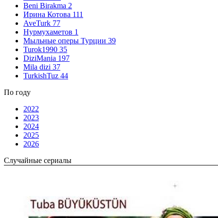
Beni Birakma
2
Ирина Котова
111
AveTurk
77
Нурмухаметов
1
Мыльные оперы Турции
39
Turok1990
35
DiziMania
197
Mila dizi
37
TurkishTuz
44
По году
2022
2023
2024
2025
2026
Случайные сериалы