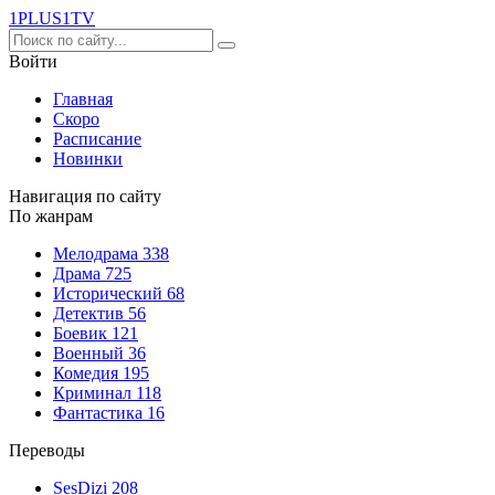
1PLUS1
TV
Войти
Главная
Скоро
Расписание
Новинки
Навигация по сайту
По жанрам
Мелодрама
338
Драма
725
Исторический
68
Детектив
56
Боевик
121
Военный
36
Комедия
195
Криминал
118
Фантастика
16
Переводы
SesDizi
208