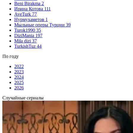
Beni Birakma
2
Ирина Котова
111
AveTurk
77
Нурмухаметов
1
Мыльные оперы Турции
39
Turok1990
35
DiziMania
197
Mila dizi
37
TurkishTuz
44
По году
2022
2023
2024
2025
2026
Случайные сериалы