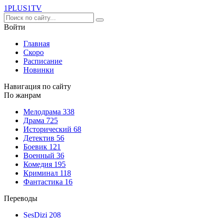
1PLUS1
TV
Войти
Главная
Скоро
Расписание
Новинки
Навигация по сайту
По жанрам
Мелодрама
338
Драма
725
Исторический
68
Детектив
56
Боевик
121
Военный
36
Комедия
195
Криминал
118
Фантастика
16
Переводы
SesDizi
208