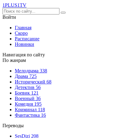
1PLUS1
TV
Войти
Главная
Скоро
Расписание
Новинки
Навигация по сайту
По жанрам
Мелодрама
338
Драма
725
Исторический
68
Детектив
56
Боевик
121
Военный
36
Комедия
195
Криминал
118
Фантастика
16
Переводы
SesDizi
208