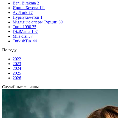
Beni Birakma
2
Ирина Котова
111
AveTurk
77
Нурмухаметов
1
Мыльные оперы Турции
39
Turok1990
35
DiziMania
197
Mila dizi
37
TurkishTuz
44
По году
2022
2023
2024
2025
2026
Случайные сериалы