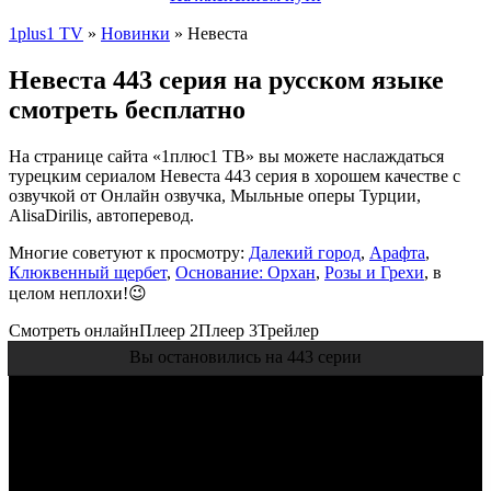
1plus1 TV
»
Новинки
» Невеста
Невеста 443 серия на русском языке
смотреть бесплатно
На странице сайта «1плюс1 ТВ» вы можете наслаждаться
турецким сериалом Невеста 443 серия в хорошем качестве с
озвучкой от Онлайн озвучка, Мыльные оперы Турции,
AlisaDirilis, автоперевод.
Многие советуют к просмотру:
Далекий город
,
Арафта
,
Клюквенный щербет
,
Основание: Орхан
,
Розы и Грехи
, в
целом неплохи!😉
Смотреть онлайн
Плеер 2
Плеер 3
Трейлер
Вы остановились на 443 серии