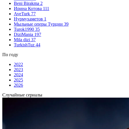
Beni Birakma
2
Ирина Котова
111
AveTurk
77
Нурмухаметов
1
Мыльные оперы Турции
39
Turok1990
35
DiziMania
197
Mila dizi
37
TurkishTuz
44
По году
2022
2023
2024
2025
2026
Случайные сериалы