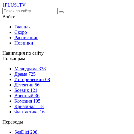
1PLUS1
TV
Войти
Главная
Скоро
Расписание
Новинки
Навигация по сайту
По жанрам
Мелодрама
338
Драма
725
Исторический
68
Детектив
56
Боевик
121
Военный
36
Комедия
195
Криминал
118
Фантастика
16
Переводы
SesDizi
208