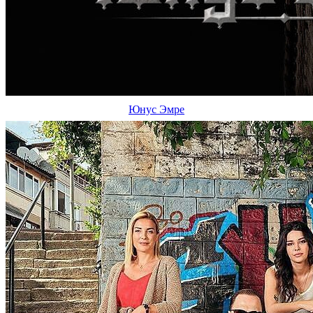
Юнус Эмре