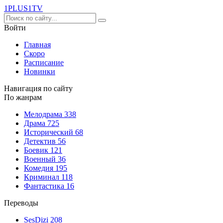
1PLUS1
TV
Войти
Главная
Скоро
Расписание
Новинки
Навигация по сайту
По жанрам
Мелодрама
338
Драма
725
Исторический
68
Детектив
56
Боевик
121
Военный
36
Комедия
195
Криминал
118
Фантастика
16
Переводы
SesDizi
208