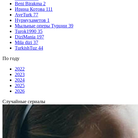
Beni Birakma
2
Ирина Котова
111
AveTurk
77
Нурмухаметов
1
Мыльные оперы Турции
39
Turok1990
35
DiziMania
197
Mila dizi
37
TurkishTuz
44
По году
2022
2023
2024
2025
2026
Случайные сериалы