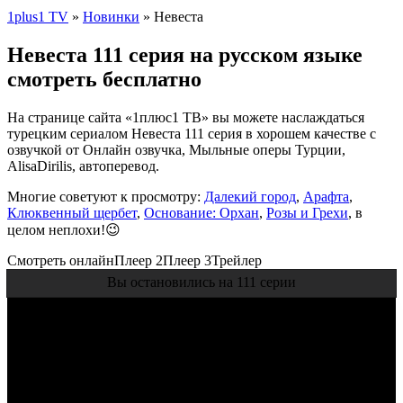
1plus1 TV
»
Новинки
» Невеста
Невеста 111 серия на русском языке
смотреть бесплатно
На странице сайта «1плюс1 ТВ» вы можете наслаждаться
турецким сериалом Невеста 111 серия в хорошем качестве с
озвучкой от Онлайн озвучка, Мыльные оперы Турции,
AlisaDirilis, автоперевод.
Многие советуют к просмотру:
Далекий город
,
Арафта
,
Клюквенный щербет
,
Основание: Орхан
,
Розы и Грехи
, в
целом неплохи!😉
Смотреть онлайн
Плеер 2
Плеер 3
Трейлер
Вы остановились на 111 серии