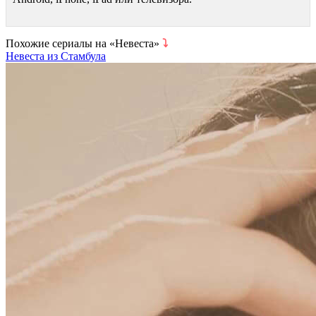
Похожие сериалы на «Невеста»
⤵
Невеста из Стамбула