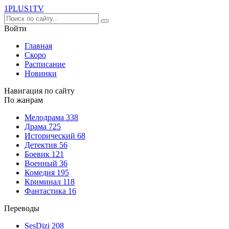
1PLUS1
TV
Войти
Главная
Скоро
Расписание
Новинки
Навигация по сайту
По жанрам
Мелодрама
338
Драма
725
Исторический
68
Детектив
56
Боевик
121
Военный
36
Комедия
195
Криминал
118
Фантастика
16
Переводы
SesDizi
208