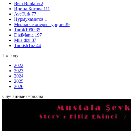
Beni Birakma
2
Ирина Котова
111
AveTurk
77
Нурмухаметов
1
Мыльные оперы Турции
39
Turok1990
35
DiziMania
197
Mila dizi
37
TurkishTuz
44
По году
2022
2023
2024
2025
2026
Случайные сериалы