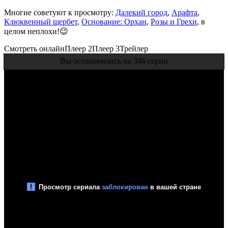
Многие советуют к просмотру:
Далекий город
,
Арафта
,
Клюквенный щербет
,
Основание: Орхан
,
Розы и Грехи
, в
целом неплохи!😉
Смотреть онлайн
Плеер 2
Плеер 3
Трейлер
Вы остановились на 346 серии