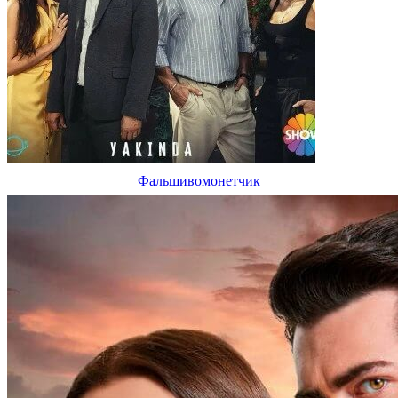
Фальшивомонетчик