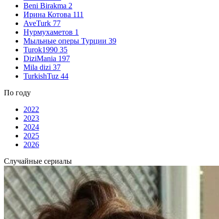
Beni Birakma
2
Ирина Котова
111
AveTurk
77
Нурмухаметов
1
Мыльные оперы Турции
39
Turok1990
35
DiziMania
197
Mila dizi
37
TurkishTuz
44
По году
2022
2023
2024
2025
2026
Случайные сериалы