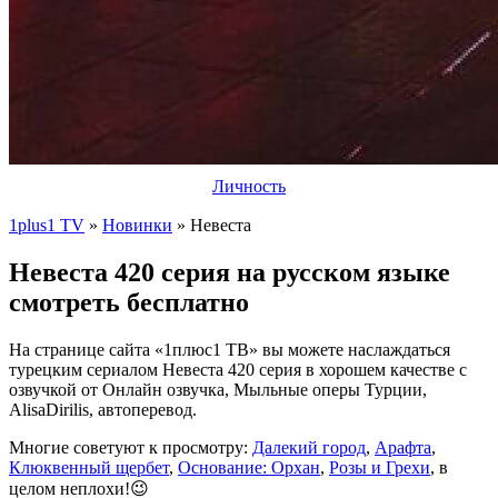
Личность
1plus1 TV
»
Новинки
» Невеста
Невеста 420 серия на русском языке
смотреть бесплатно
На странице сайта «1плюс1 ТВ» вы можете наслаждаться
турецким сериалом Невеста 420 серия в хорошем качестве с
озвучкой от Онлайн озвучка, Мыльные оперы Турции,
AlisaDirilis, автоперевод.
Многие советуют к просмотру:
Далекий город
,
Арафта
,
Клюквенный щербет
,
Основание: Орхан
,
Розы и Грехи
, в
целом неплохи!😉