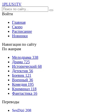
1PLUS1
TV
Войти
Главная
Скоро
Расписание
Новинки
Навигация по сайту
По жанрам
Мелодрама
338
Драма
725
Исторический
68
Детектив
56
Боевик
121
Военный
36
Комедия
195
Криминал
118
Фантастика
16
Переводы
SesDizi
208