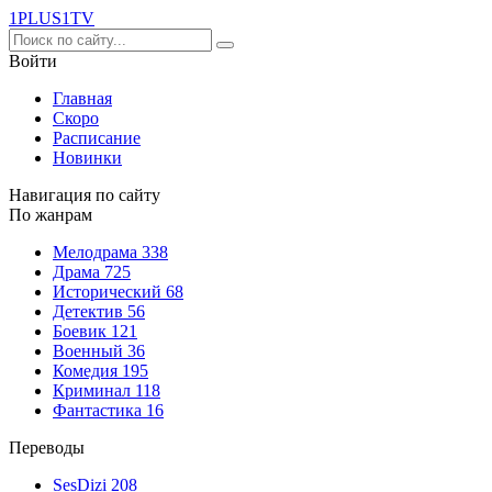
1PLUS1
TV
Войти
Главная
Скоро
Расписание
Новинки
Навигация по сайту
По жанрам
Мелодрама
338
Драма
725
Исторический
68
Детектив
56
Боевик
121
Военный
36
Комедия
195
Криминал
118
Фантастика
16
Переводы
SesDizi
208