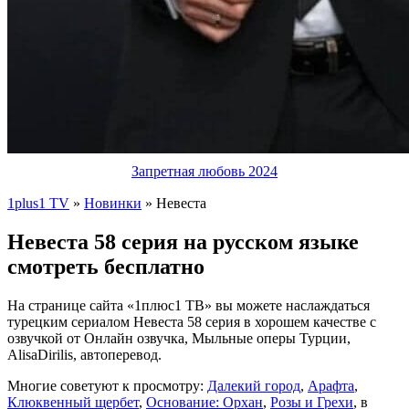
Запретная любовь 2024
1plus1 TV
»
Новинки
» Невеста
Невеста 58 серия на русском языке
смотреть бесплатно
На странице сайта «1плюс1 ТВ» вы можете наслаждаться
турецким сериалом Невеста 58 серия в хорошем качестве с
озвучкой от Онлайн озвучка, Мыльные оперы Турции,
AlisaDirilis, автоперевод.
Многие советуют к просмотру:
Далекий город
,
Арафта
,
Клюквенный щербет
,
Основание: Орхан
,
Розы и Грехи
, в