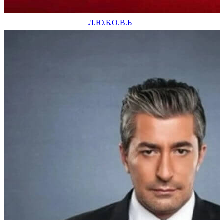
Л.Ю.Б.О.В.Ь