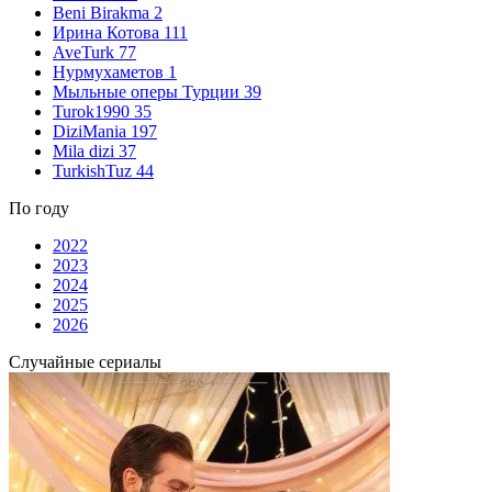
Beni Birakma
2
Ирина Котова
111
AveTurk
77
Нурмухаметов
1
Мыльные оперы Турции
39
Turok1990
35
DiziMania
197
Mila dizi
37
TurkishTuz
44
По году
2022
2023
2024
2025
2026
Случайные сериалы