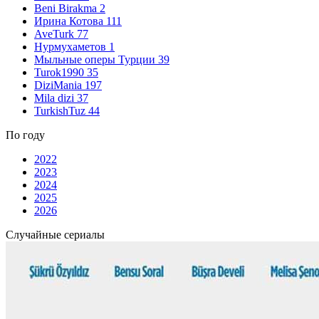
Beni Birakma
2
Ирина Котова
111
AveTurk
77
Нурмухаметов
1
Мыльные оперы Турции
39
Turok1990
35
DiziMania
197
Mila dizi
37
TurkishTuz
44
По году
2022
2023
2024
2025
2026
Случайные сериалы