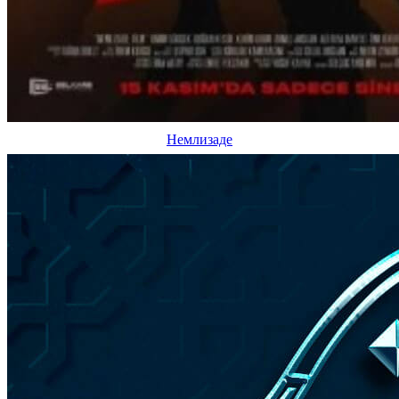
Немлизаде