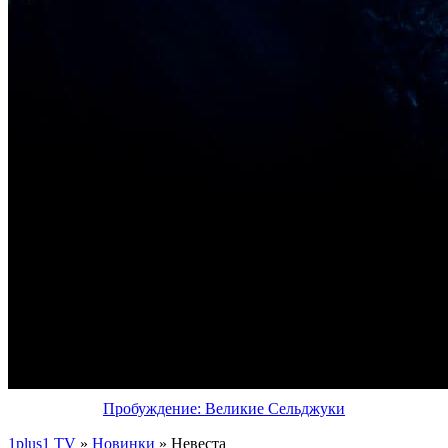
Пробуждение: Великие Сельджуки
1plus1 TV
»
Новинки
» Невеста