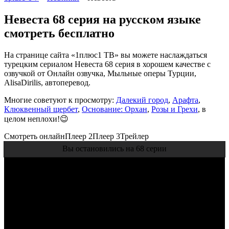
Невеста 68 серия на русском языке
смотреть бесплатно
На странице сайта «1плюс1 ТВ» вы можете наслаждаться
турецким сериалом Невеста 68 серия в хорошем качестве с
озвучкой от Онлайн озвучка, Мыльные оперы Турции,
AlisaDirilis, автоперевод.
Многие советуют к просмотру:
Далекий город
,
Арафта
,
Клюквенный щербет
,
Основание: Орхан
,
Розы и Грехи
, в
целом неплохи!😉
Смотреть онлайн
Плеер 2
Плеер 3
Трейлер
Вы остановились на 68 серии