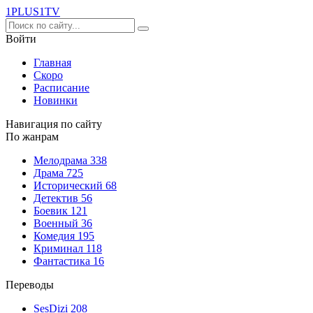
1PLUS1
TV
Войти
Главная
Скоро
Расписание
Новинки
Навигация по сайту
По жанрам
Мелодрама
338
Драма
725
Исторический
68
Детектив
56
Боевик
121
Военный
36
Комедия
195
Криминал
118
Фантастика
16
Переводы
SesDizi
208