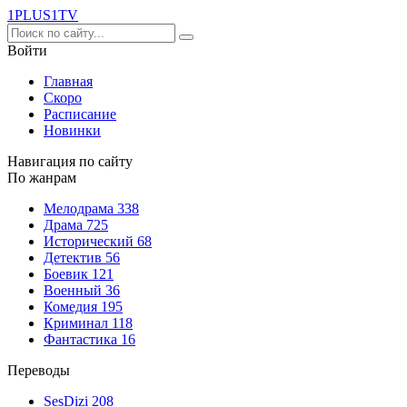
1PLUS1
TV
Войти
Главная
Скоро
Расписание
Новинки
Навигация по сайту
По жанрам
Мелодрама
338
Драма
725
Исторический
68
Детектив
56
Боевик
121
Военный
36
Комедия
195
Криминал
118
Фантастика
16
Переводы
SesDizi
208