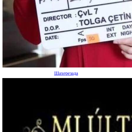
Шахерезада