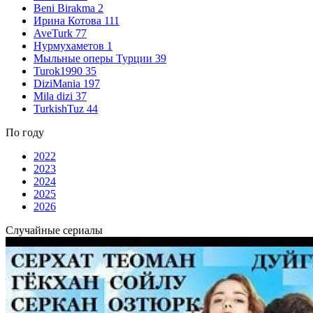
Beni Birakma
2
Ирина Котова
111
AveTurk
77
Нурмухаметов
1
Мыльные оперы Турции
39
Turok1990
35
DiziMania
197
Mila dizi
37
TurkishTuz
44
По году
2022
2023
2024
2025
2026
Случайные сериалы