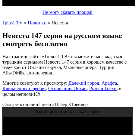
Не могу сказать прощай
1plus1 TV
»
Новинки
» Невеста
Невеста 147 серия на русском языке
смотреть бесплатно
На странице сайта «1плюс1 ТВ» вы можете наслаждаться
турецким сериалом Невеста 147 серия в хорошем качестве с
озвучкой от Онлайн озвучка, Мыльные оперы Турции,
AlisaDirilis, автоперевод.
Многие советуют к просмотру:
Далекий город
,
Арафта
,
Клюквенный щербет
,
Основание: Орхан
,
Розы и Грехи
, в
целом неплохи!😉
Смотреть онлайн
Плеер 2
Плеер 3
Трейлер
Вы остановились на 147 серии