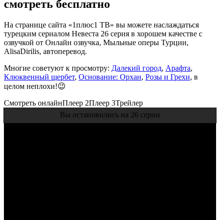
смотреть бесплатно
На странице сайта «1плюс1 ТВ» вы можете наслаждаться
турецким сериалом Невеста 26 серия в хорошем качестве с
озвучкой от Онлайн озвучка, Мыльные оперы Турции,
AlisaDirilis, автоперевод.
Многие советуют к просмотру:
Далекий город
,
Арафта
,
Клюквенный щербет
,
Основание: Орхан
,
Розы и Грехи
, в
целом неплохи!😉
Смотреть онлайн
Плеер 2
Плеер 3
Трейлер
Вы остановились на 26 серии