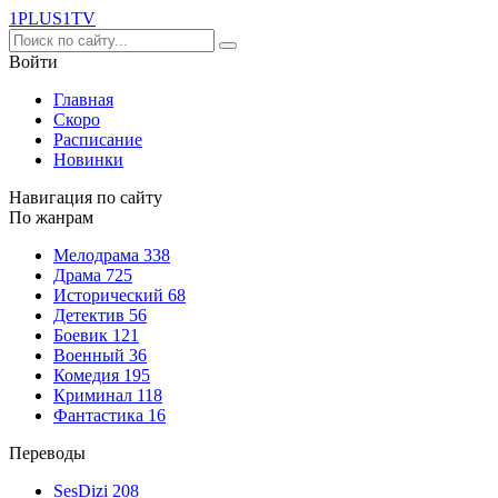
1PLUS1
TV
Войти
Главная
Скоро
Расписание
Новинки
Навигация по сайту
По жанрам
Мелодрама
338
Драма
725
Исторический
68
Детектив
56
Боевик
121
Военный
36
Комедия
195
Криминал
118
Фантастика
16
Переводы
SesDizi
208