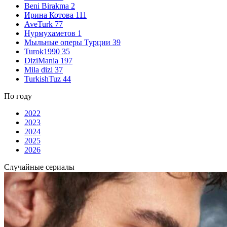
Beni Birakma
2
Ирина Котова
111
AveTurk
77
Нурмухаметов
1
Мыльные оперы Турции
39
Turok1990
35
DiziMania
197
Mila dizi
37
TurkishTuz
44
По году
2022
2023
2024
2025
2026
Случайные сериалы