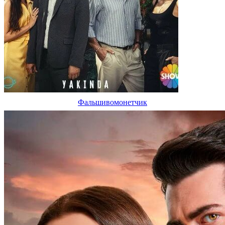
Фальшивомонетчик