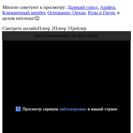
Многие советуют к просмотру:
Далекий город
,
Арафта
,
Клюквенный щербет
,
Основание: Орхан
,
Розы и Грехи
, в
целом неплохи!😉
Смотреть онлайн
Плеер 2
Плеер 3
Трейлер
Вы остановились на 404 серии