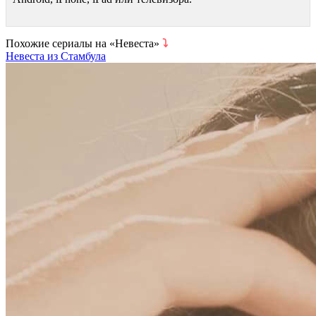
Похожие сериалы на «Невеста»
⤵
Невеста из Стамбула