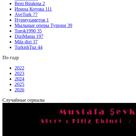
Beni Birakma
2
Ирина Котова
111
AveTurk
77
Нурмухаметов
1
Мыльные оперы Турции
39
Turok1990
35
DiziMania
197
Mila dizi
37
TurkishTuz
44
По году
2022
2023
2024
2025
2026
Случайные сериалы