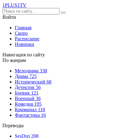
1PLUS1
TV
Войти
Главная
Скоро
Расписание
Новинки
Навигация по сайту
По жанрам
Мелодрама
338
Драма
725
Исторический
68
Детектив
56
Боевик
121
Военный
36
Комедия
195
Криминал
118
Фантастика
16
Переводы
SesDizi
208