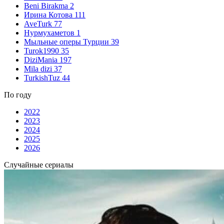
Beni Birakma
2
Ирина Котова
111
AveTurk
77
Нурмухаметов
1
Мыльные оперы Турции
39
Turok1990
35
DiziMania
197
Mila dizi
37
TurkishTuz
44
По году
2022
2023
2024
2025
2026
Случайные сериалы