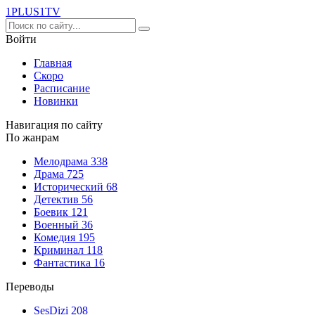
1PLUS1
TV
Войти
Главная
Скоро
Расписание
Новинки
Навигация по сайту
По жанрам
Мелодрама
338
Драма
725
Исторический
68
Детектив
56
Боевик
121
Военный
36
Комедия
195
Криминал
118
Фантастика
16
Переводы
SesDizi
208