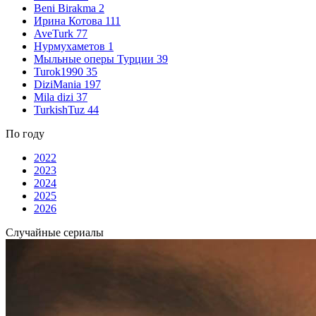
Beni Birakma
2
Ирина Котова
111
AveTurk
77
Нурмухаметов
1
Мыльные оперы Турции
39
Turok1990
35
DiziMania
197
Mila dizi
37
TurkishTuz
44
По году
2022
2023
2024
2025
2026
Случайные сериалы