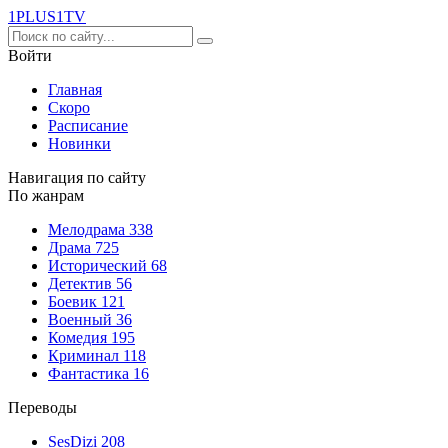
1PLUS1
TV
Войти
Главная
Скоро
Расписание
Новинки
Навигация по сайту
По жанрам
Мелодрама
338
Драма
725
Исторический
68
Детектив
56
Боевик
121
Военный
36
Комедия
195
Криминал
118
Фантастика
16
Переводы
SesDizi
208