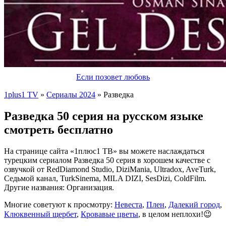
Если позовет любовь
1plus1 TV
»
Сериалы 2024
» Разведка
Разведка 50 серия на русском языке
смотреть бесплатно
На странице сайта «1плюс1 ТВ» вы можете наслаждаться
турецким сериалом Разведка 50 серия в хорошем качестве с
озвучкой от RedDiamond Studio, DiziMania, Ultradox, AveTurk,
Седьмой канал, TurkSinema, MILA DIZI, SesDizi, ColdFilm.
Другие названия: Организация.
Многие советуют к просмотру:
Невеста
,
Плен
,
Далекий город
,
Клюквенный щербет
,
Кровавые цветы
, в целом неплохи!😉