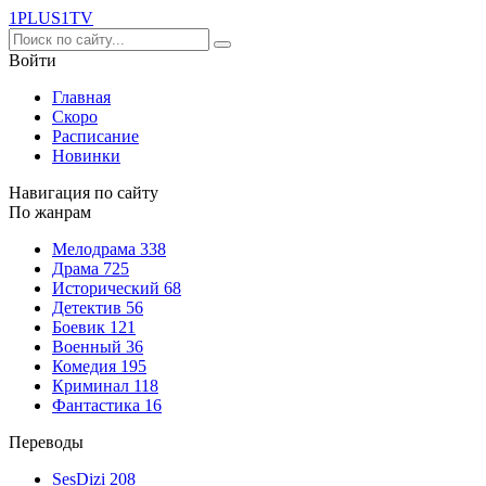
1PLUS1
TV
Войти
Главная
Скоро
Расписание
Новинки
Навигация по сайту
По жанрам
Мелодрама
338
Драма
725
Исторический
68
Детектив
56
Боевик
121
Военный
36
Комедия
195
Криминал
118
Фантастика
16
Переводы
SesDizi
208