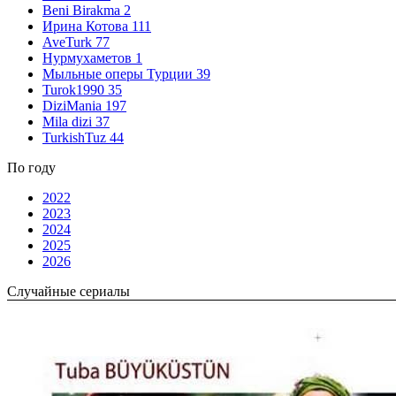
Beni Birakma
2
Ирина Котова
111
AveTurk
77
Нурмухаметов
1
Мыльные оперы Турции
39
Turok1990
35
DiziMania
197
Mila dizi
37
TurkishTuz
44
По году
2022
2023
2024
2025
2026
Случайные сериалы