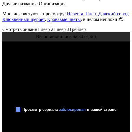
Другие названия: Организация.
Многие советуют к просмотру:
Невеста
,
Плен
,
Далекий город
,
Клюквенный щербет
,
Кровавые цветы
, в целом неплохи!😉
Смотреть онлайн
Плеер 2
Плеер 3
Трейлер
Вы остановились на 80 серии