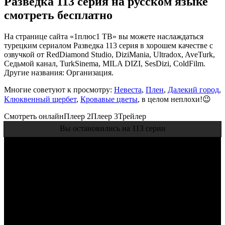
Разведка 113 серия на русском языке
смотреть бесплатно
На странице сайта «1плюс1 ТВ» вы можете наслаждаться
турецким сериалом Разведка 113 серия в хорошем качестве с
озвучкой от RedDiamond Studio, DiziMania, Ultradox, AveTurk,
Седьмой канал, TurkSinema, MILA DIZI, SesDizi, ColdFilm.
Другие названия: Организация.
Многие советуют к просмотру:
Невеста
,
Плен
,
Далекий город
,
Клюквенный щербет
,
Кровавые цветы
, в целом неплохи!😉
Смотреть онлайн
Плеер 2
Плеер 3
Трейлер
Вы остановились на 113 серии