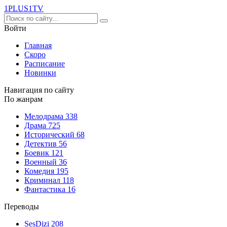
1PLUS1
TV
Войти
Главная
Скоро
Расписание
Новинки
Навигация по сайту
По жанрам
Мелодрама
338
Драма
725
Исторический
68
Детектив
56
Боевик
121
Военный
36
Комедия
195
Криминал
118
Фантастика
16
Переводы
SesDizi
208