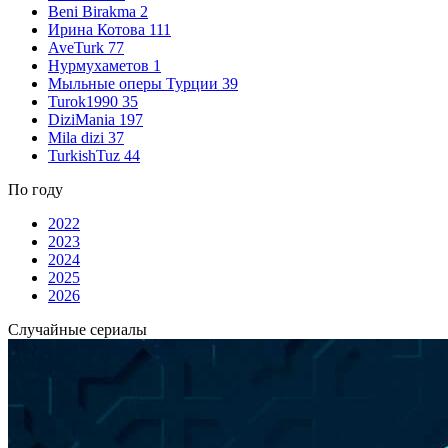
Beni Birakma
2
Ирина Котова
111
AveTurk
77
Нурмухаметов
1
Мыльные оперы Турции
39
Turok1990
35
DiziMania
197
Mila dizi
37
TurkishTuz
44
По году
2022
2023
2024
2025
2026
Случайные сериалы