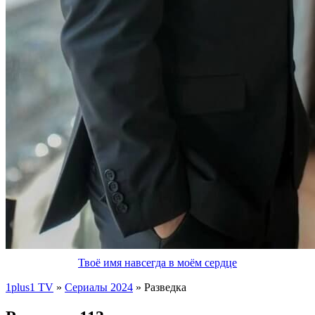
Твоё имя навсегда в моём сердце
1plus1 TV
»
Сериалы 2024
» Разведка