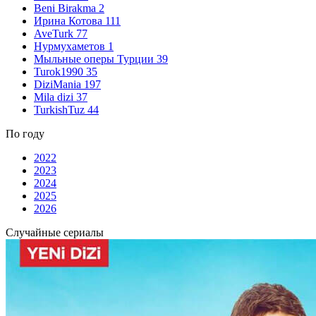
Beni Birakma
2
Ирина Котова
111
AveTurk
77
Нурмухаметов
1
Мыльные оперы Турции
39
Turok1990
35
DiziMania
197
Mila dizi
37
TurkishTuz
44
По году
2022
2023
2024
2025
2026
Случайные сериалы