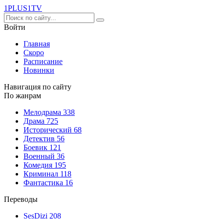
1PLUS1
TV
Войти
Главная
Скоро
Расписание
Новинки
Навигация по сайту
По жанрам
Мелодрама
338
Драма
725
Исторический
68
Детектив
56
Боевик
121
Военный
36
Комедия
195
Криминал
118
Фантастика
16
Переводы
SesDizi
208