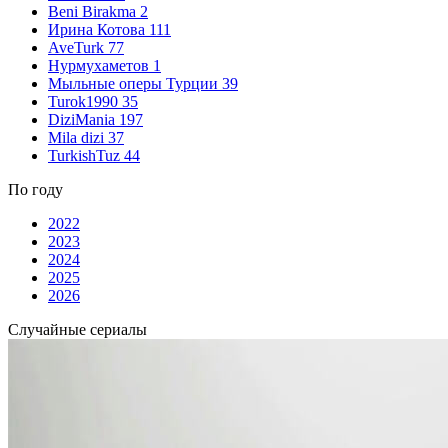
Beni Birakma
2
Ирина Котова
111
AveTurk
77
Нурмухаметов
1
Мыльные оперы Турции
39
Turok1990
35
DiziMania
197
Mila dizi
37
TurkishTuz
44
По году
2022
2023
2024
2025
2026
Случайные сериалы