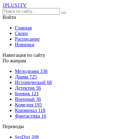
1PLUS1
TV
Войти
Главная
Скоро
Расписание
Новинки
Навигация по сайту
По жанрам
Мелодрама
338
Драма
725
Исторический
68
Детектив
56
Боевик
121
Военный
36
Комедия
195
Криминал
118
Фантастика
16
Переводы
SesDizi
208