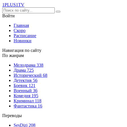
1PLUS1
TV
Войти
Главная
Скоро
Расписание
Новинки
Навигация по сайту
По жанрам
Мелодрама
338
Драма
725
Исторический
68
Детектив
56
Боевик
121
Военный
36
Комедия
195
Криминал
118
Фантастика
16
Переводы
SesDizi
208