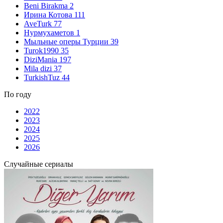
Beni Birakma
2
Ирина Котова
111
AveTurk
77
Нурмухаметов
1
Мыльные оперы Турции
39
Turok1990
35
DiziMania
197
Mila dizi
37
TurkishTuz
44
По году
2022
2023
2024
2025
2026
Случайные сериалы