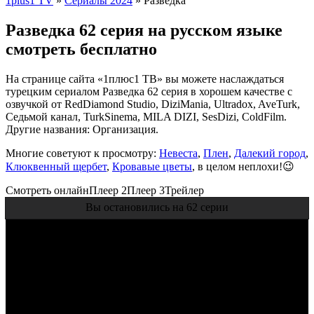
1plus1 TV
»
Сериалы 2024
» Разведка
Разведка 62 серия на русском языке
смотреть бесплатно
На странице сайта «1плюс1 ТВ» вы можете наслаждаться
турецким сериалом Разведка 62 серия в хорошем качестве с
озвучкой от RedDiamond Studio, DiziMania, Ultradox, AveTurk,
Седьмой канал, TurkSinema, MILA DIZI, SesDizi, ColdFilm.
Другие названия: Организация.
Многие советуют к просмотру:
Невеста
,
Плен
,
Далекий город
,
Клюквенный щербет
,
Кровавые цветы
, в целом неплохи!😉
Смотреть онлайн
Плеер 2
Плеер 3
Трейлер
Вы остановились на 62 серии