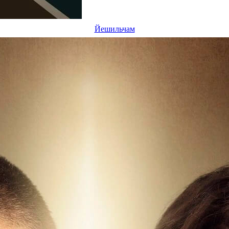
Йешильчам