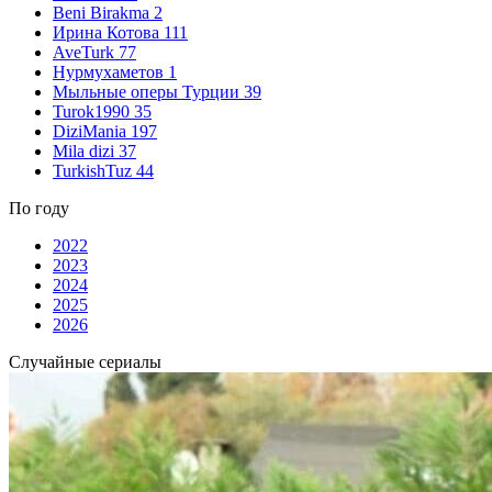
Beni Birakma
2
Ирина Котова
111
AveTurk
77
Нурмухаметов
1
Мыльные оперы Турции
39
Turok1990
35
DiziMania
197
Mila dizi
37
TurkishTuz
44
По году
2022
2023
2024
2025
2026
Случайные сериалы