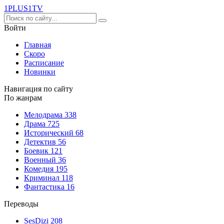
1PLUS1
TV
Войти
Главная
Скоро
Расписание
Новинки
Навигация по сайту
По жанрам
Мелодрама
338
Драма
725
Исторический
68
Детектив
56
Боевик
121
Военный
36
Комедия
195
Криминал
118
Фантастика
16
Переводы
SesDizi
208