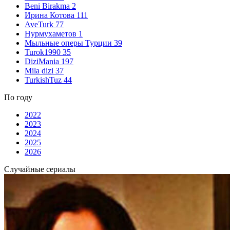
Beni Birakma
2
Ирина Котова
111
AveTurk
77
Нурмухаметов
1
Мыльные оперы Турции
39
Turok1990
35
DiziMania
197
Mila dizi
37
TurkishTuz
44
По году
2022
2023
2024
2025
2026
Случайные сериалы