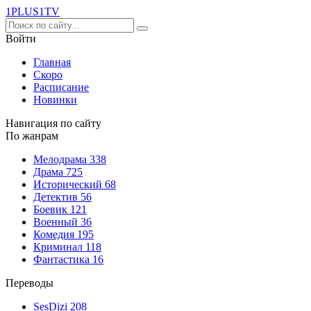
1PLUS1
TV
Войти
Главная
Скоро
Расписание
Новинки
Навигация по сайту
По жанрам
Мелодрама
338
Драма
725
Исторический
68
Детектив
56
Боевик
121
Военный
36
Комедия
195
Криминал
118
Фантастика
16
Переводы
SesDizi
208