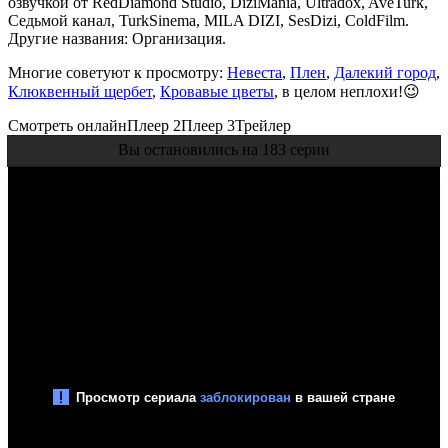
озвучкой от RedDiamond Studio, DiziMania, Ultradox, AveTurk,
Седьмой канал, TurkSinema, MILA DIZI, SesDizi, ColdFilm.
Другие названия: Организация.
Многие советуют к просмотру:
Невеста
,
Плен
,
Далекий город
,
Клюквенный щербет
,
Кровавые цветы
, в целом неплохи!😉
Смотреть онлайн
Плеер 2
Плеер 3
Трейлер
Вы остановились на 183 серии