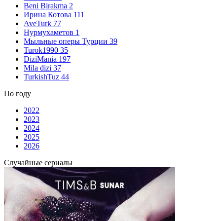
Beni Birakma
2
Ирина Котова
111
AveTurk
77
Нурмухаметов
1
Мыльные оперы Турции
39
Turok1990
35
DiziMania
197
Mila dizi
37
TurkishTuz
44
По году
2022
2023
2024
2025
2026
Случайные сериалы