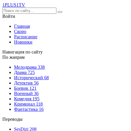
1PLUS1
TV
Войти
Главная
Скоро
Расписание
Новинки
Навигация по сайту
По жанрам
Мелодрама
338
Драма
725
Исторический
68
Детектив
56
Боевик
121
Военный
36
Комедия
195
Криминал
118
Фантастика
16
Переводы
SesDizi
208