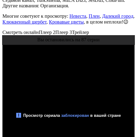
Седьмой канал, TurkSinema, MILA DIZI, SesDizi, ColdFilm.
Другие названия: Организация.
Многие советуют к просмотру:
Невеста
,
Плен
,
Далекий город
,
Клюквенный щербет
,
Кровавые цветы
, в целом неплохи!😉
Смотреть онлайн
Плеер 2
Плеер 3
Трейлер
Вы остановились на 87 серии