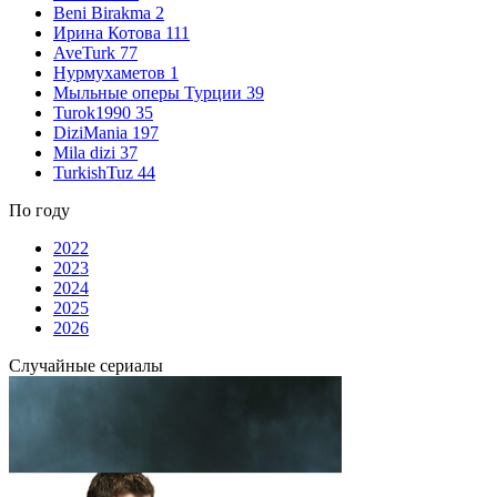
Beni Birakma
2
Ирина Котова
111
AveTurk
77
Нурмухаметов
1
Мыльные оперы Турции
39
Turok1990
35
DiziMania
197
Mila dizi
37
TurkishTuz
44
По году
2022
2023
2024
2025
2026
Случайные сериалы