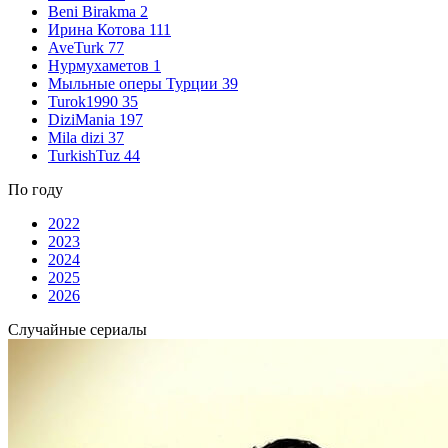
Beni Birakma
2
Ирина Котова
111
AveTurk
77
Нурмухаметов
1
Мыльные оперы Турции
39
Turok1990
35
DiziMania
197
Mila dizi
37
TurkishTuz
44
По году
2022
2023
2024
2025
2026
Случайные сериалы