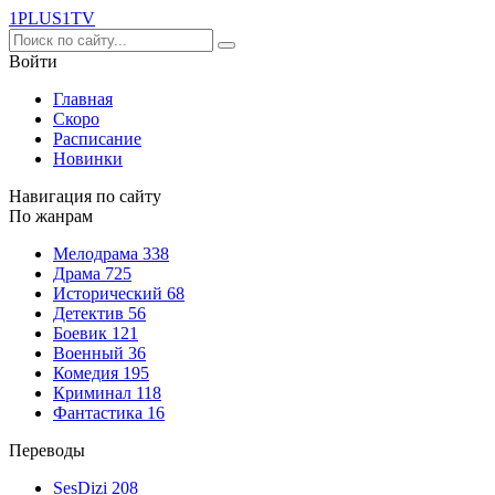
1PLUS1
TV
Войти
Главная
Скоро
Расписание
Новинки
Навигация по сайту
По жанрам
Мелодрама
338
Драма
725
Исторический
68
Детектив
56
Боевик
121
Военный
36
Комедия
195
Криминал
118
Фантастика
16
Переводы
SesDizi
208