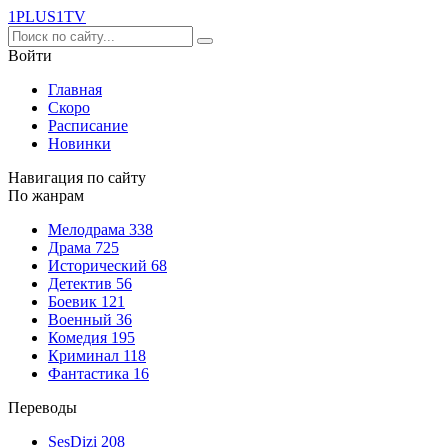
1PLUS1
TV
Войти
Главная
Скоро
Расписание
Новинки
Навигация по сайту
По жанрам
Мелодрама
338
Драма
725
Исторический
68
Детектив
56
Боевик
121
Военный
36
Комедия
195
Криминал
118
Фантастика
16
Переводы
SesDizi
208