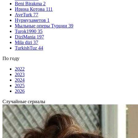
Beni Birakma
2
Ирина Котова
111
AveTurk
77
Нурмухаметов
1
Мыльные оперы Турции
39
Turok1990
35
DiziMania
197
Mila dizi
37
TurkishTuz
44
По году
2022
2023
2024
2025
2026
Случайные сериалы