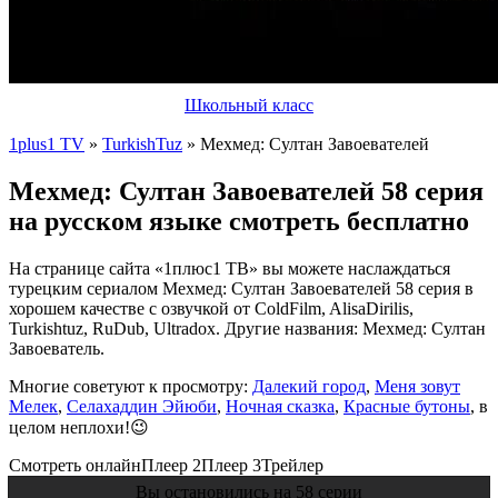
Школьный класс
1plus1 TV
»
TurkishTuz
» Мехмед: Султан Завоевателей
Мехмед: Султан Завоевателей 58 серия
на русском языке смотреть бесплатно
На странице сайта «1плюс1 ТВ» вы можете наслаждаться
турецким сериалом Мехмед: Султан Завоевателей 58 серия в
хорошем качестве с озвучкой от ColdFilm, AlisaDirilis,
Turkishtuz, RuDub, Ultradox. Другие названия: Мехмед: Султан
Завоеватель.
Многие советуют к просмотру:
Далекий город
,
Меня зовут
Мелек
,
Селахаддин Эйюби
,
Ночная сказка
,
Красные бутоны
, в
целом неплохи!😉
Смотреть онлайн
Плеер 2
Плеер 3
Трейлер
Вы остановились на 58 серии