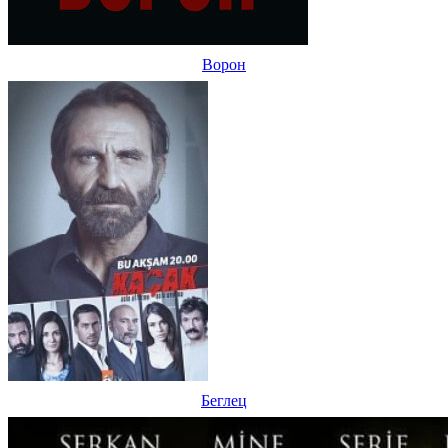
Ворон
Беглец