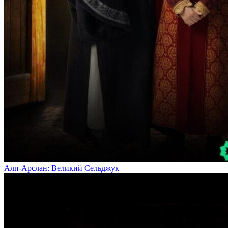
Алп-Арслан: Великий Сельджук