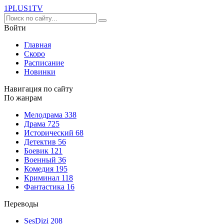
1PLUS1
TV
Войти
Главная
Скоро
Расписание
Новинки
Навигация по сайту
По жанрам
Мелодрама
338
Драма
725
Исторический
68
Детектив
56
Боевик
121
Военный
36
Комедия
195
Криминал
118
Фантастика
16
Переводы
SesDizi
208