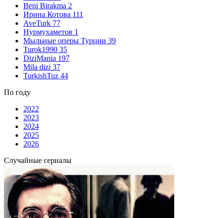
Beni Birakma
2
Ирина Котова
111
AveTurk
77
Нурмухаметов
1
Мыльные оперы Турции
39
Turok1990
35
DiziMania
197
Mila dizi
37
TurkishTuz
44
По году
2022
2023
2024
2025
2026
Случайные сериалы