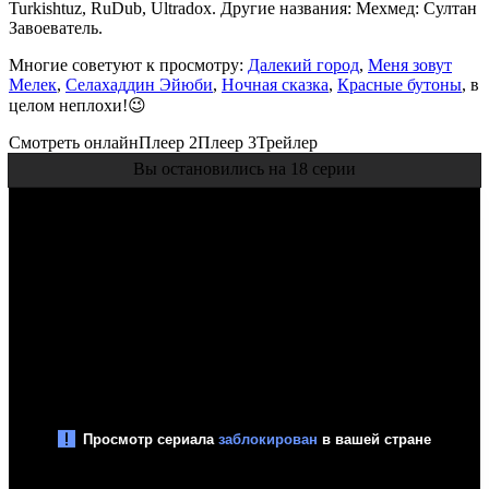
Turkishtuz, RuDub, Ultradox. Другие названия: Мехмед: Султан
Завоеватель.
Многие советуют к просмотру:
Далекий город
,
Меня зовут
Мелек
,
Селахаддин Эйюби
,
Ночная сказка
,
Красные бутоны
, в
целом неплохи!😉
Смотреть онлайн
Плеер 2
Плеер 3
Трейлер
Вы остановились на 18 серии