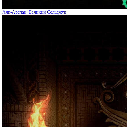
Алп-Арслан: Великий Сельджук