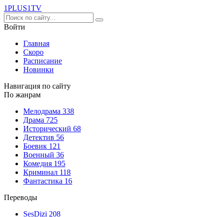
1PLUS1
TV
Войти
Главная
Скоро
Расписание
Новинки
Навигация по сайту
По жанрам
Мелодрама
338
Драма
725
Исторический
68
Детектив
56
Боевик
121
Военный
36
Комедия
195
Криминал
118
Фантастика
16
Переводы
SesDizi
208