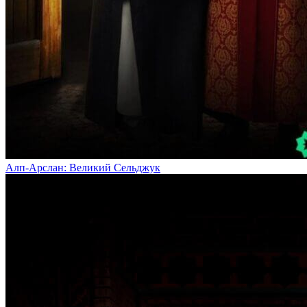
Алп-Арслан: Великий Сельджук