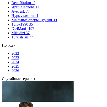
Beni Birakma
2
Ирина Котова
111
AveTurk
77
Нурмухаметов
1
Мыльные оперы Турции
39
Turok1990
35
DiziMania
197
Mila dizi
37
TurkishTuz
44
По году
2022
2023
2024
2025
2026
Случайные сериалы