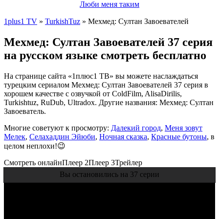
Люби меня таким
1plus1 TV
»
TurkishTuz
» Мехмед: Султан Завоевателей
Мехмед: Султан Завоевателей 37 серия
на русском языке смотреть бесплатно
На странице сайта «1плюс1 ТВ» вы можете наслаждаться
турецким сериалом Мехмед: Султан Завоевателей 37 серия в
хорошем качестве с озвучкой от ColdFilm, AlisaDirilis,
Turkishtuz, RuDub, Ultradox. Другие названия: Мехмед: Султан
Завоеватель.
Многие советуют к просмотру:
Далекий город
,
Меня зовут
Мелек
,
Селахаддин Эйюби
,
Ночная сказка
,
Красные бутоны
, в
целом неплохи!😉
Смотреть онлайн
Плеер 2
Плеер 3
Трейлер
Вы остановились на 37 серии