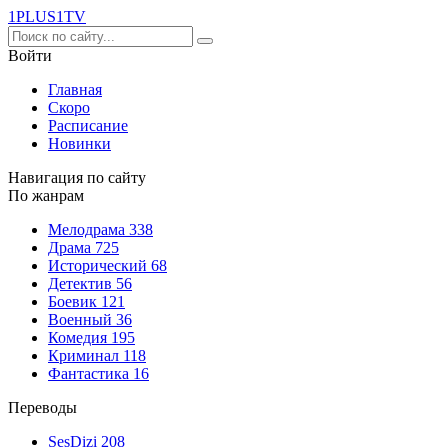
1PLUS1
TV
Войти
Главная
Скоро
Расписание
Новинки
Навигация по сайту
По жанрам
Мелодрама
338
Драма
725
Исторический
68
Детектив
56
Боевик
121
Военный
36
Комедия
195
Криминал
118
Фантастика
16
Переводы
SesDizi
208