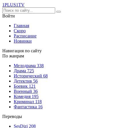
1PLUS1
TV
Войти
Главная
Скоро
Расписание
Новинки
Навигация по сайту
По жанрам
Мелодрама
338
Драма
725
Исторический
68
Детектив
56
Боевик
121
Военный
36
Комедия
195
Криминал
118
Фантастика
16
Переводы
SesDizi
208