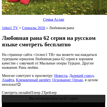
Семья Аслан
1plus1 TV
»
Сериалы 2026
» Любовная рана
Любовная рана 62 серия на русском
языке смотреть бесплатно
На странице сайта «1плюс1 ТВ» вы можете наслаждаться
турецким сериалом Любовная рана 62 серия в хорошем
качестве с озвучкой от Мыльные оперы Турции. Другие
названия: Рана любви.
Многие советуют к просмотру:
Невеста
,
Далекий город
,
Арафта
,
Клюквенный щербет
,
Основание: Орхан
, в целом
неплохи!😉
Смотреть онлайн
Плеер 2
Трейлер
Вы остановились на 62 серии