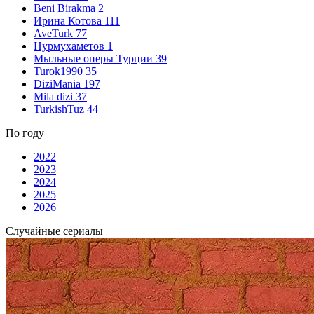
Beni Birakma
2
Ирина Котова
111
AveTurk
77
Нурмухаметов
1
Мыльные оперы Турции
39
Turok1990
35
DiziMania
197
Mila dizi
37
TurkishTuz
44
По году
2022
2023
2024
2025
2026
Случайные сериалы