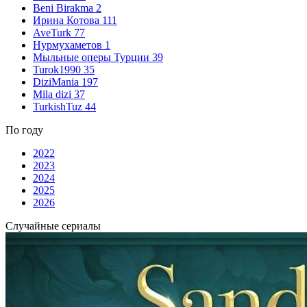
Beni Birakma
2
Ирина Котова
111
AveTurk
77
Нурмухаметов
1
Мыльные оперы Турции
39
Turok1990
35
DiziMania
197
Mila dizi
37
TurkishTuz
44
По году
2022
2023
2024
2025
2026
Случайные сериалы