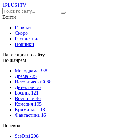
1PLUS1
TV
Войти
Главная
Скоро
Расписание
Новинки
Навигация по сайту
По жанрам
Мелодрама
338
Драма
725
Исторический
68
Детектив
56
Боевик
121
Военный
36
Комедия
195
Криминал
118
Фантастика
16
Переводы
SesDizi
208