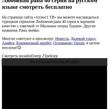
Любовная рана 40 серия на русском
языке смотреть бесплатно
На странице сайта «1плюс1 ТВ» вы можете наслаждаться
турецким сериалом Любовная рана 40 серия в хорошем
качестве с озвучкой от Мыльные оперы Турции. Другие
названия: Рана любви.
Многие советуют к просмотру:
Невеста
,
Далекий город
,
Арафта
,
Клюквенный щербет
,
Основание: Орхан
, в целом
неплохи!😉
Смотреть онлайн
Плеер 2
Трейлер
Вы остановились на 40 серии