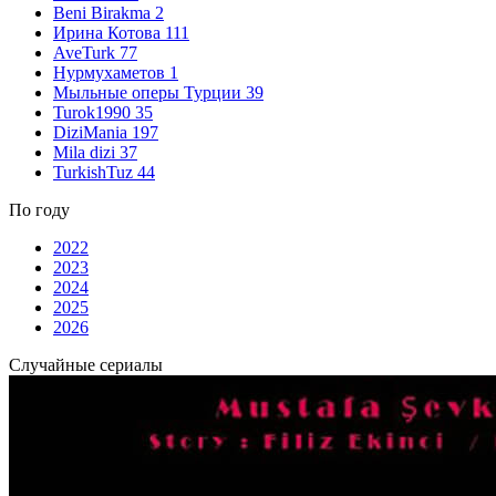
Beni Birakma
2
Ирина Котова
111
AveTurk
77
Нурмухаметов
1
Мыльные оперы Турции
39
Turok1990
35
DiziMania
197
Mila dizi
37
TurkishTuz
44
По году
2022
2023
2024
2025
2026
Случайные сериалы