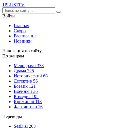
1PLUS1
TV
Войти
Главная
Скоро
Расписание
Новинки
Навигация по сайту
По жанрам
Мелодрама
338
Драма
725
Исторический
68
Детектив
56
Боевик
121
Военный
36
Комедия
195
Криминал
118
Фантастика
16
Переводы
SesDizi
208