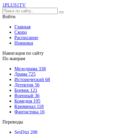
1PLUS1
TV
Войти
Главная
Скоро
Расписание
Новинки
Навигация по сайту
По жанрам
Мелодрама
338
Драма
725
Исторический
68
Детектив
56
Боевик
121
Военный
36
Комедия
195
Криминал
118
Фантастика
16
Переводы
SesDizi
208