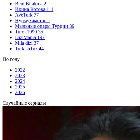
Beni Birakma
2
Ирина Котова
111
AveTurk
77
Нурмухаметов
1
Мыльные оперы Турции
39
Turok1990
35
DiziMania
197
Mila dizi
37
TurkishTuz
44
По году
2022
2023
2024
2025
2026
Случайные сериалы