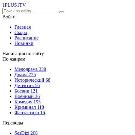
1PLUS1
TV
Войти
Главная
Скоро
Расписание
Новинки
Навигация по сайту
По жанрам
Мелодрама
338
Драма
725
Исторический
68
Детектив
56
Боевик
121
Военный
36
Комедия
195
Криминал
118
Фантастика
16
Переводы
SesDizi
208