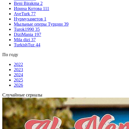
Beni Birakma
2
Ирина Котова
111
AveTurk
77
Нурмухаметов
1
Мыльные оперы Турции
39
Turok1990
35
DiziMania
197
Mila dizi
37
TurkishTuz
44
По году
2022
2023
2024
2025
2026
Случайные сериалы