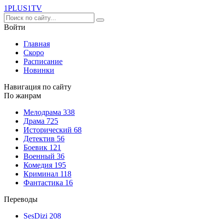
1PLUS1
TV
Войти
Главная
Скоро
Расписание
Новинки
Навигация по сайту
По жанрам
Мелодрама
338
Драма
725
Исторический
68
Детектив
56
Боевик
121
Военный
36
Комедия
195
Криминал
118
Фантастика
16
Переводы
SesDizi
208