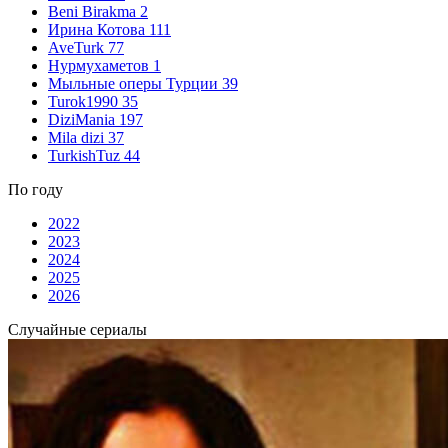
Beni Birakma
2
Ирина Котова
111
AveTurk
77
Нурмухаметов
1
Мыльные оперы Турции
39
Turok1990
35
DiziMania
197
Mila dizi
37
TurkishTuz
44
По году
2022
2023
2024
2025
2026
Случайные сериалы