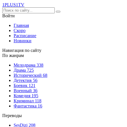
1PLUS1
TV
Войти
Главная
Скоро
Расписание
Новинки
Навигация по сайту
По жанрам
Мелодрама
338
Драма
725
Исторический
68
Детектив
56
Боевик
121
Военный
36
Комедия
195
Криминал
118
Фантастика
16
Переводы
SesDizi
208