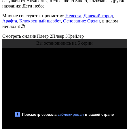
озвучкой от AlisaDirilis, RedDiamond Studio, DiziMania. Другие
названия: Дети небес.
Многие советуют к просмотру:
Невеста
,
Далекий город
,
Арафта
,
Клюквенный щербет
,
Основание: Орхан
, в целом
неплохи!😉
Смотреть онлайн
Плеер 2
Плеер 3
Трейлер
Вы остановились на 5 серии