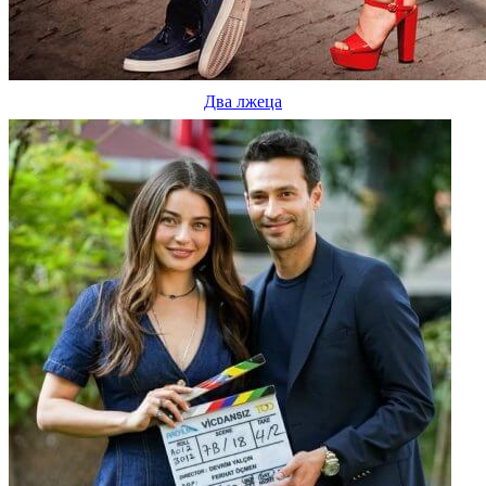
Два лжеца