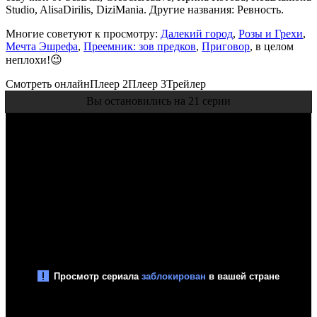
Studio, AlisaDirilis, DiziMania. Другие названия: Ревность.
Многие советуют к просмотру:
Далекий город
,
Розы и Грехи
,
Мечта Эшрефа
,
Преемник: зов предков
,
Приговор
, в целом
неплохи!😉
Смотреть онлайн
Плеер 2
Плеер 3
Трейлер
Вы остановились на 21 серии