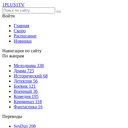
1PLUS1
TV
Войти
Главная
Скоро
Расписание
Новинки
Навигация по сайту
По жанрам
Мелодрама
338
Драма
725
Исторический
68
Детектив
56
Боевик
121
Военный
36
Комедия
195
Криминал
118
Фантастика
16
Переводы
SesDizi
208