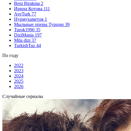
Beni Birakma
2
Ирина Котова
111
AveTurk
77
Нурмухаметов
1
Мыльные оперы Турции
39
Turok1990
35
DiziMania
197
Mila dizi
37
TurkishTuz
44
По году
2022
2023
2024
2025
2026
Случайные сериалы