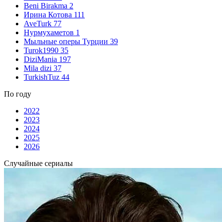
Beni Birakma
2
Ирина Котова
111
AveTurk
77
Нурмухаметов
1
Мыльные оперы Турции
39
Turok1990
35
DiziMania
197
Mila dizi
37
TurkishTuz
44
По году
2022
2023
2024
2025
2026
Случайные сериалы