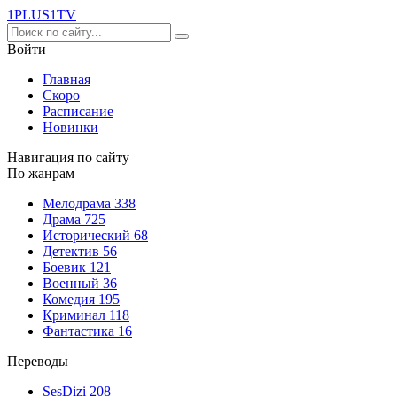
1PLUS1
TV
Войти
Главная
Скоро
Расписание
Новинки
Навигация по сайту
По жанрам
Мелодрама
338
Драма
725
Исторический
68
Детектив
56
Боевик
121
Военный
36
Комедия
195
Криминал
118
Фантастика
16
Переводы
SesDizi
208