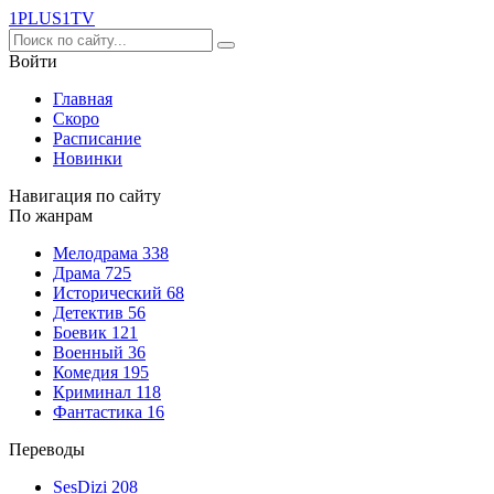
1PLUS1
TV
Войти
Главная
Скоро
Расписание
Новинки
Навигация по сайту
По жанрам
Мелодрама
338
Драма
725
Исторический
68
Детектив
56
Боевик
121
Военный
36
Комедия
195
Криминал
118
Фантастика
16
Переводы
SesDizi
208