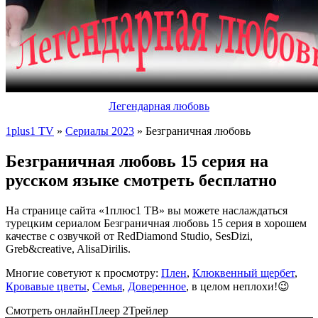
Легендарная любовь
1plus1 TV
»
Сериалы 2023
» Безграничная любовь
Безграничная любовь 15 серия на
русском языке смотреть бесплатно
На странице сайта «1плюс1 ТВ» вы можете наслаждаться
турецким сериалом Безграничная любовь 15 серия в хорошем
качестве с озвучкой от RedDiamond Studio, SesDizi,
Greb&creative, AlisaDirilis.
Многие советуют к просмотру:
Плен
,
Клюквенный щербет
,
Кровавые цветы
,
Семья
,
Доверенное
, в целом неплохи!😉
Смотреть онлайн
Плеер 2
Трейлер