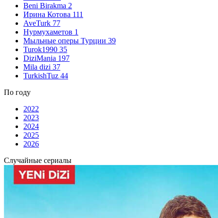
Beni Birakma
2
Ирина Котова
111
AveTurk
77
Нурмухаметов
1
Мыльные оперы Турции
39
Turok1990
35
DiziMania
197
Mila dizi
37
TurkishTuz
44
По году
2022
2023
2024
2025
2026
Случайные сериалы