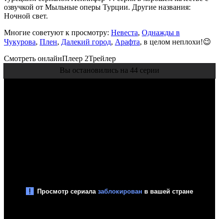
озвучкой от Мыльные оперы Турции. Другие названия:
Ночной свет.
Многие советуют к просмотру:
Невеста
,
Однажды в
Чукурова
,
Плен
,
Далекий город
,
Арафта
, в целом неплохи!😉
Смотреть онлайн
Плеер 2
Трейлер
Вы остановились на 44 серии