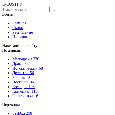
1PLUS1
TV
Войти
Главная
Скоро
Расписание
Новинки
Навигация по сайту
По жанрам
Мелодрама
338
Драма
725
Исторический
68
Детектив
56
Боевик
121
Военный
36
Комедия
195
Криминал
118
Фантастика
16
Переводы
SesDizi
208