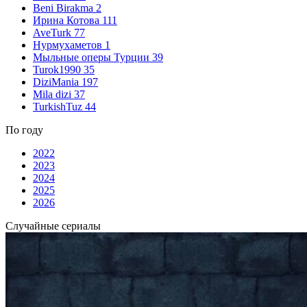
Beni Birakma
2
Ирина Котова
111
AveTurk
77
Нурмухаметов
1
Мыльные оперы Турции
39
Turok1990
35
DiziMania
197
Mila dizi
37
TurkishTuz
44
По году
2022
2023
2024
2025
2026
Случайные сериалы