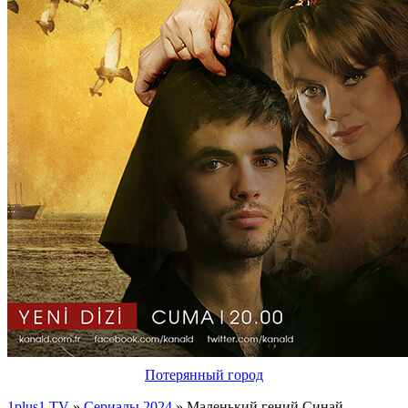
Потерянный город
1plus1 TV
»
Сериалы 2024
» Маленький гений Синай