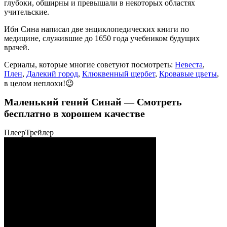
глубоки, обширны и превышали в некоторых областях
учительские.
Ибн Сина написал две энциклопедических книги по
медицине, служившие до 1650 года учебником будущих
врачей.
Сериалы, которые многие советуют посмотреть:
Невеста
,
Плен
,
Далекий город
,
Клюквенный щербет
,
Кровавые цветы
,
в целом неплохи!😉
Маленький гений Синай — Смотреть
бесплатно в хорошем качестве
Плеер
Трейлер