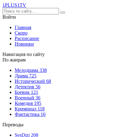
1PLUS1
TV
Войти
Главная
Скоро
Расписание
Новинки
Навигация по сайту
По жанрам
Мелодрама
338
Драма
725
Исторический
68
Детектив
56
Боевик
121
Военный
36
Комедия
195
Криминал
118
Фантастика
16
Переводы
SesDizi
208