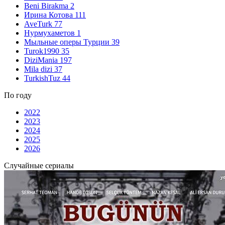
Beni Birakma
2
Ирина Котова
111
AveTurk
77
Нурмухаметов
1
Мыльные оперы Турции
39
Turok1990
35
DiziMania
197
Mila dizi
37
TurkishTuz
44
По году
2022
2023
2024
2025
2026
Случайные сериалы