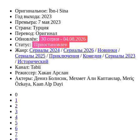
Оригинальное:
İbn-i Sina
Год выхода:
2023
Премьера:
7 мая 2023
Страна:
Турция
Перевод:
Оригинал
Обновлён:
30 серия - 04.08.2026
Статус:
Приостановлен
Жанр:
Сериалы 2024
/
Сериалы 2026
/
Новинки
/
Сериалы 2025
/
Приключения
/
Комедия
/
Сериалы 2023
/
Исторический
Канал:
Tabii
Режиссер:
Хакан Арслан
Актеры:
Дениз Болисик, Мехмет Али Каптанлар, Meriç
Özkaya, Kaan Alp Dayi
0
1
2
3
4
5
6
7
8