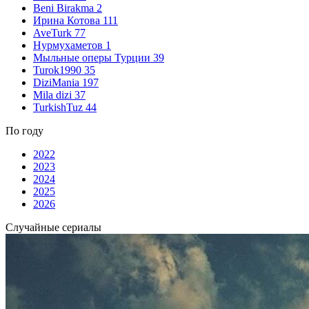
Beni Birakma
2
Ирина Котова
111
AveTurk
77
Нурмухаметов
1
Мыльные оперы Турции
39
Turok1990
35
DiziMania
197
Mila dizi
37
TurkishTuz
44
По году
2022
2023
2024
2025
2026
Случайные сериалы