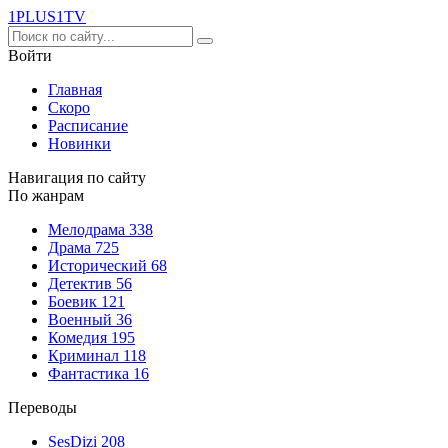
1PLUS1
TV
Войти
Главная
Скоро
Расписание
Новинки
Навигация по сайту
По жанрам
Мелодрама
338
Драма
725
Исторический
68
Детектив
56
Боевик
121
Военный
36
Комедия
195
Криминал
118
Фантастика
16
Переводы
SesDizi
208